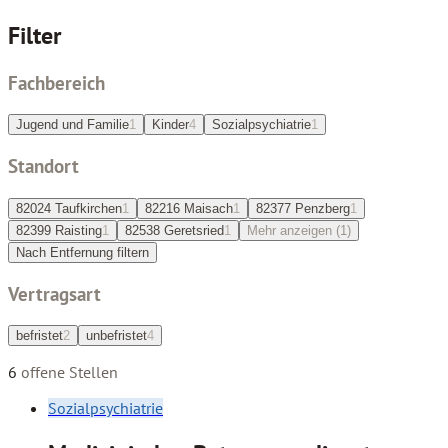
Filter
Fachbereich
Jugend und Familie
1
Kinder
4
Sozialpsychiatrie
1
Standort
82024 Taufkirchen
1
82216 Maisach
1
82377 Penzberg
1
82399 Raisting
1
82538 Geretsried
1
Mehr anzeigen (
1
)
Nach Entfernung filtern
Vertragsart
befristet
2
unbefristet
4
6
offene Stellen
Sozialpsychiatrie