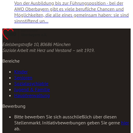
Von der Ausbildung bis zur Führungsposition - bei der
AWO Oberbayern gibt es viele berufliche Chancen und
Möglichkeiten, die alle eines gemeinsam haben: sie sind
sinnstiftend un…
Edelsbergstraße 10, 80686 München
Soziale Arbeit mit Herz und Verstand – seit 1919.
Bereiche
Kinder
Senioren
Sozialpsychiatrie
Jugend & Familie
Hauptverwaltung
Bewerbung
Bitte bewerben Sie sich ausschließlich über diesen
Stellenmarkt. Initiativbewerbungen geben Sie gerne
hier
ab.